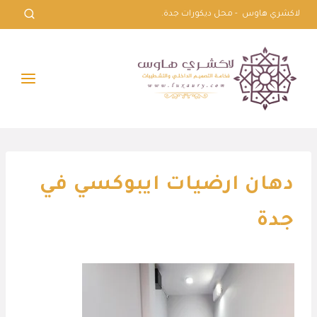
لتجاوز
لاكشري هاوس - محل ديكورات جدة.
لى
لمحتوى
دهان ارضيات ايبوكسي في
جدة