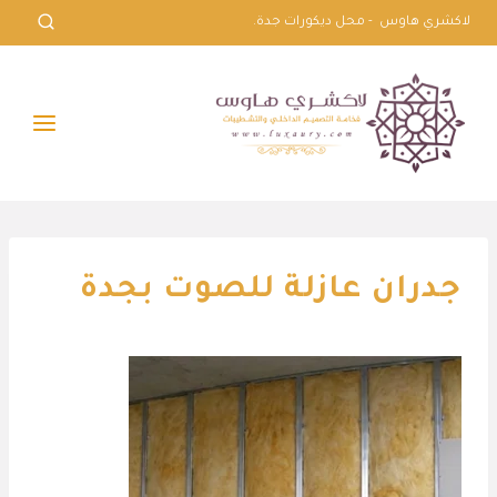
لتجاوز
لاكشري هاوس - محل ديكورات جدة.
لى
لمحتوى
جدران عازلة للصوت بجدة