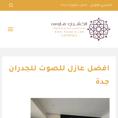
لتجاوز
لاكشري هاوس - محل ديكورات جدة.
لى
لمحتوى
افضل عازل للصوت للجدران
جدة