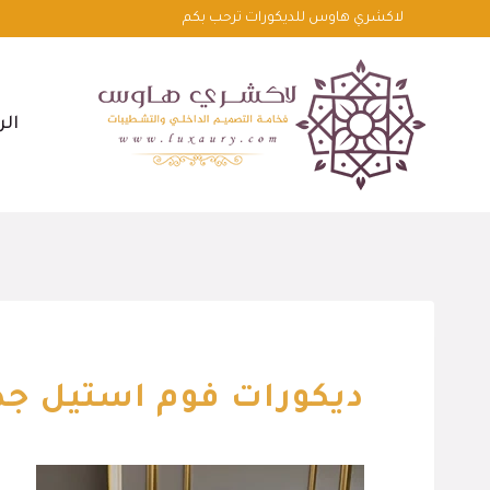
لتجاوز
لاكشري هاوس للديكورات ترحب بكم
لى
لمحتوى
الر
ديكورات فوم استيل جد