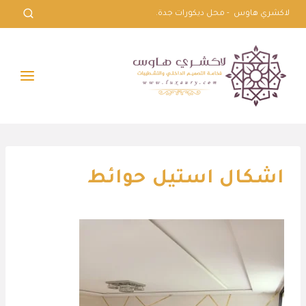
لتجاوز
لاكشري هاوس - محل ديكورات جدة.
لى
لمحتوى
اشكال استيل حوائط