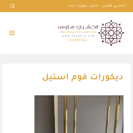
لتجاوز
لاكشري هاوس - محل ديكورات جدة.
لى
لمحتوى
ديكورات فوم استيل