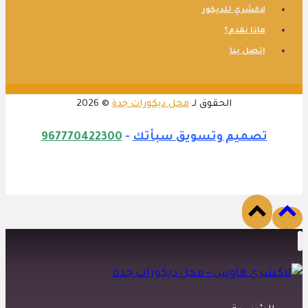
لاكشري للديكور
ماذا نقدم؟
اتصل بنا
الحقوق لـ
محل ديكورات جدة
© 2026
تصميم وتسويق سبأتك
-
967770422300