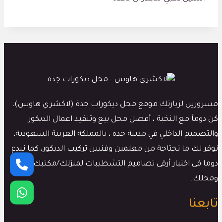
مسرورين لزيارتك موقع محل ديكورات جدة (لاكشري هاوس)،
كن دوماَ مع النخبة ، أفضل محل بيع وتنفيذ اعمال الديكور
والتصميم الداخلي في مدينة جده ، بالمملكة العربية السعودية،
نوفر لك ما تحتاجة من معلمين وفنيين تركيب الديكور، كما نبدع
دوما في اختيار أرقى تصاميم التشطيبات لمنزلك/مكتبك
ومحلك.
تابعنا