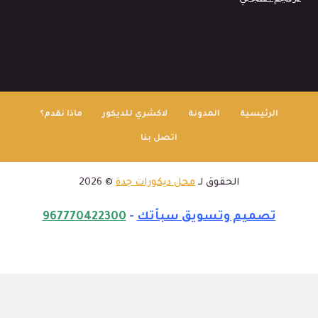
الرئيسية
المدونة
لاكشري للديكور
ماذا نقدم؟
اتصل بنا
الحقوق لـ
محل ديكورات جدة
© 2026
تصميم وتسويق سبأتك
-
967770422300