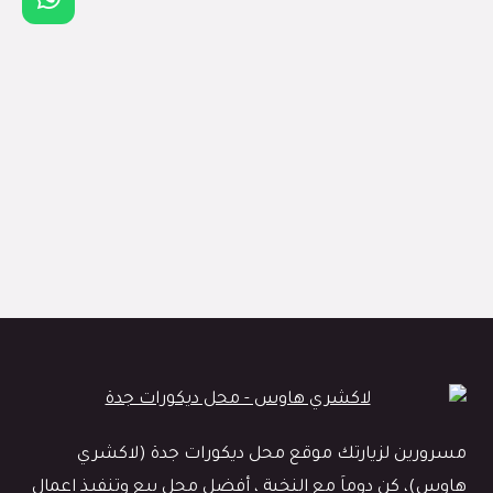
مسرورين لزيارتك موقع محل ديكورات جدة (لاكشري
هاوس)، كن دوماَ مع النخبة ، أفضل محل بيع وتنفيذ اعمال