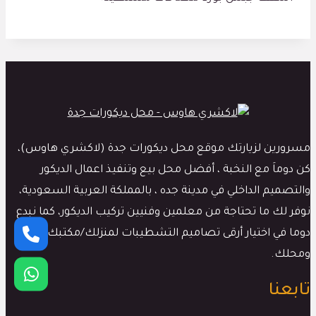
مسرورين لزيارتك موقع محل ديكورات جدة (لاكشري هاوس)،
كن دوماَ مع النخبة ، أفضل محل بيع وتنفيذ اعمال الديكور
والتصميم الداخلي في مدينة جده ، بالمملكة العربية السعودية،
نوفر لك ما تحتاجة من معلمين وفنيين تركيب الديكور، كما نبدع
دوما في اختيار أرقى تصاميم التشطيبات لمنزلك/مكتبك
ومحلك.
تابعنا