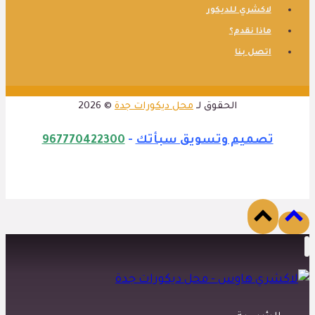
لاكشري للديكور
ماذا نقدم؟
اتصل بنا
الحقوق لـ
محل ديكورات جدة
© 2026
تصميم وتسويق سبأتك
-
967770422300