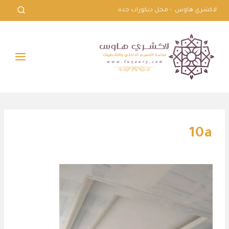
لتجاوز
لاكشري هاوس - محل ديكورات جدة.
لى
لمحتوى
10a