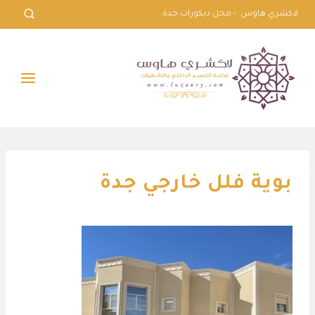
لتجاوز
لاكشري هاوس - محل ديكورات جدة.
لى
لمحتوى
بوية فلل خارجي جدة