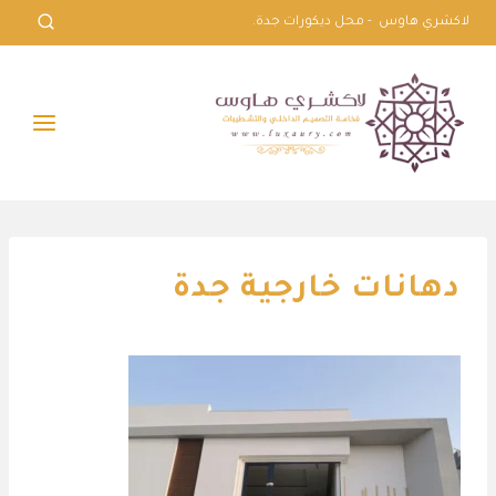
لتجاوز
لاكشري هاوس - محل ديكورات جدة.
لى
لمحتوى
دهانات خارجية جدة