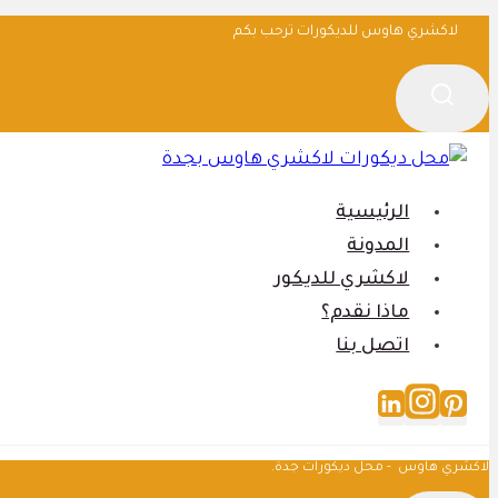
التجاوز
لاكشري هاوس للديكورات ترحب بكم
إلى
المحتوى
الرئيسية
المدونة
لاكشري للديكور
ماذا نقدم؟
اتصل بنا
لاكشري هاوس - محل ديكورات جدة.