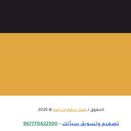
الحقوق لـ
محل ديكورات جدة
© 2026
تصميم وتسويق سبأتك
-
967770422300