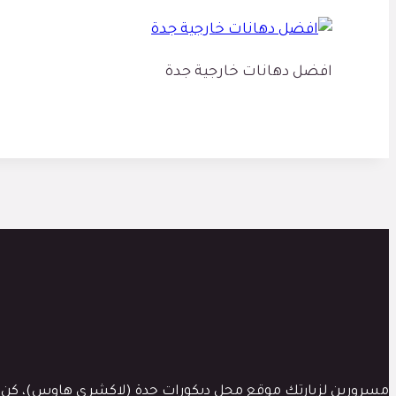
افضل دهانات خارجية جدة
مسرورين لزيارتك موقع محل ديكورات جدة (لاكشري هاوس)، كن دوماَ