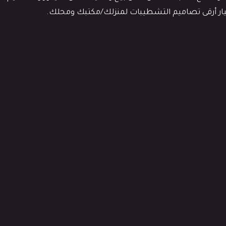
ختيار أرقى تصاميم التشطيبات لمنزلك/مكتبك ومحلك.