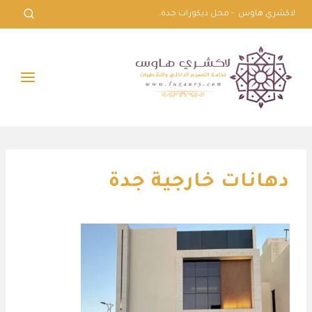
لتجاوز
لاكشري هاوس - محل ديكورات جدة.
لى
لمحتوى
دهانات خارجية جدة