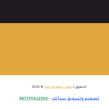
الحقوق لـ
محل ديكورات جدة
© 2026
تصميم وتسويق سبأتك
-
967770422300