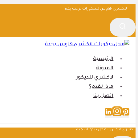
التجاوز
لاكشري هاوس للديكورات ترحب بكم
إلى
المحتوى
الرئيسية
المدونة
لاكشري للديكور
ماذا نقدم؟
اتصل بنا
لاكشري هاوس - محل ديكورات جدة.