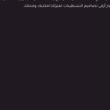
ختيار أرقى تصاميم التشطيبات لمنزلك/مكتبك ومحلك.