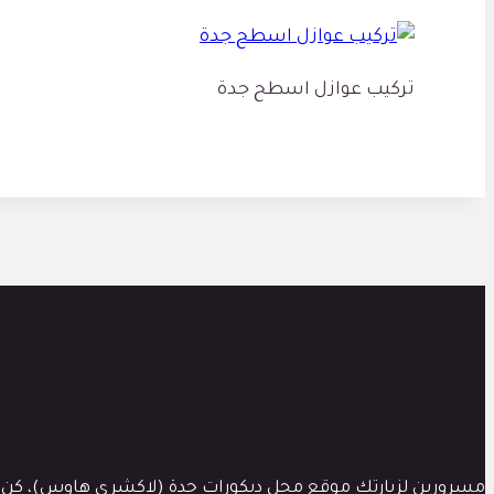
تركيب عوازل اسطح جدة
مسرورين لزيارتك موقع محل ديكورات جدة (لاكشري هاوس)، كن دوماَ