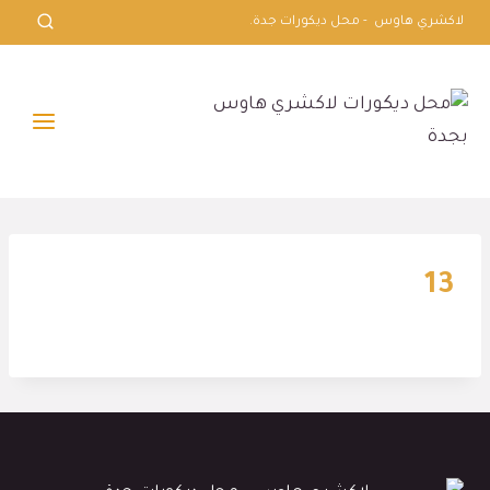
لتجاوز
لاكشري هاوس - محل ديكورات جدة.
لى
لمحتوى
13