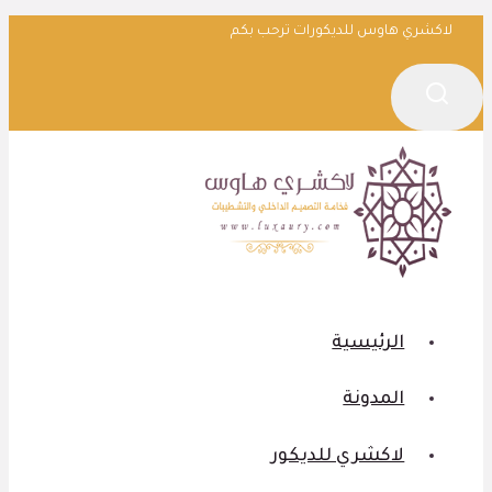
التجاوز
لاكشري هاوس للديكورات ترحب بكم
إلى
المحتوى
الرئيسية
المدونة
لاكشري للديكور