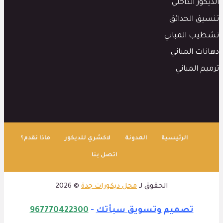
الديكور الداخلي
تنسيق الحدائق
تشطيب المباني
دهانات المباني
ترميم المباني
الرئيسية
المدونة
لاكشري للديكور
ماذا نقدم؟
اتصل بنا
الحقوق لـ
محل ديكورات جدة
© 2026
تصميم وتسويق سبأتك
-
967770422300