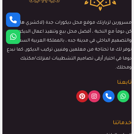
مسرورين لزيارتك موقع محل ديكورات جدة (لاكشري هاوس)،
كن دوماَ مع النخبة ، أفضل محل بيع وتنفيذ اعمال الديكور
والتصميم الداخلي في مدينة جده ، بالمملكة العربية السعودية،
نوفر لك ما تحتاجة من معلمين وفنيين تركيب الديكور، كما نبدع
دوما في اختيار أرقى تصاميم التشطيبات لمنزلك/مكتبك
ومحلك.
تابعنا
خدماتنا