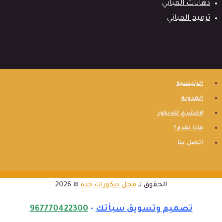
دهانات المباني
ترميم المباني
الرئيسية
المدونة
لاكشري للديكور
ماذا نقدم؟
اتصل بنا
الحقوق لـ
محل ديكورات جدة
© 2026
تصميم وتسويق سبأتك
-
967770422300