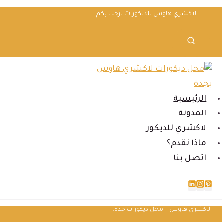
لتجاوز
لاكشري هاوس للديكورات ترحب بكم
لى
لمحتوى
الرئيسية
المدونة
لاكشري للديكور
ماذا نقدم؟
اتصل بنا
لاكشري هاوس - محل ديكورات جدة.