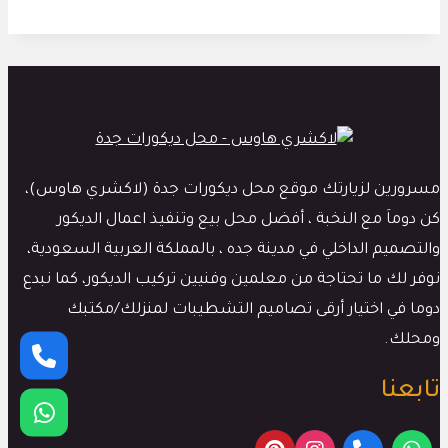
مسرورين لزيارتك موقع محل ديكورات جدة (لاكشري هاوس)،
كن دوماَ مع النخبة ، أفضل محل بيع وتنفيذ اعمال الديكور
والتصميم الداخلي في مدينة جده ، بالمملكة العربية السعودية،
نوفر لك ما تحتاجة من معلمين وفنيين تركيب الديكور، كما نبدع
دوما في اختيار أرقى تصاميم التشطيبات لمنزلك/مكتبك
ومحلك.
تابعنا