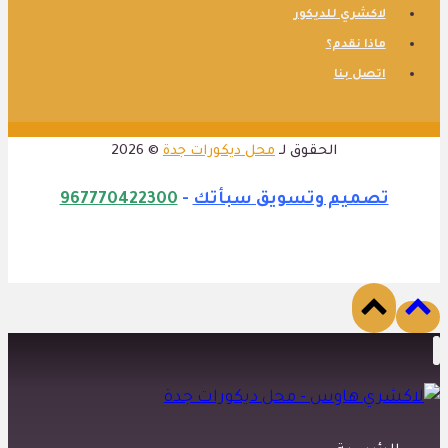
لاكشري للديكور
ماذا نقدم؟
اتصل بنا
الحقوق لـ
محل ديكورات جدة
© 2026
تصميم وتسويق سبأتك
-
967770422300