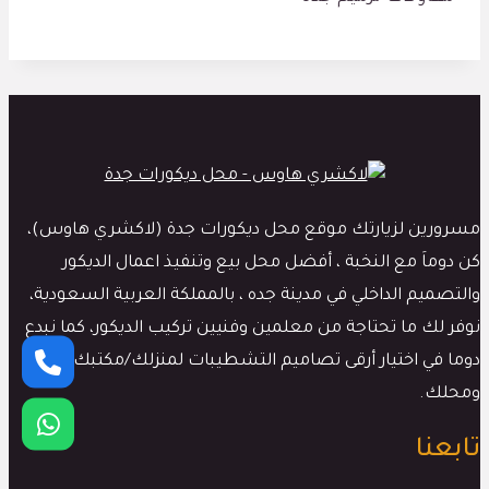
مسرورين لزيارتك موقع محل ديكورات جدة (لاكشري هاوس)،
كن دوماَ مع النخبة ، أفضل محل بيع وتنفيذ اعمال الديكور
والتصميم الداخلي في مدينة جده ، بالمملكة العربية السعودية،
نوفر لك ما تحتاجة من معلمين وفنيين تركيب الديكور، كما نبدع
دوما في اختيار أرقى تصاميم التشطيبات لمنزلك/مكتبك
ومحلك.
تابعنا