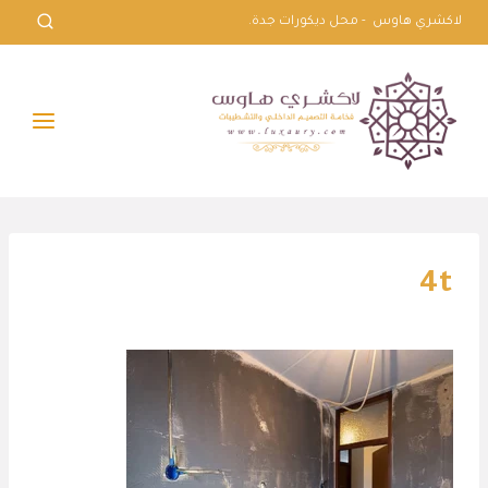
لتجاوز
لاكشري هاوس - محل ديكورات جدة.
لى
لمحتوى
4t