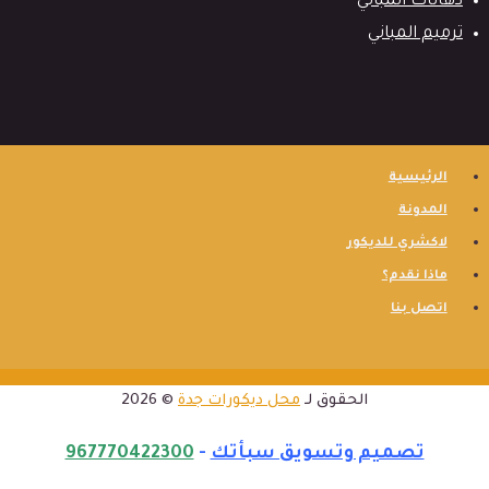
دهانات المباني
ترميم المباني
الرئيسية
المدونة
لاكشري للديكور
ماذا نقدم؟
اتصل بنا
الحقوق لـ
محل ديكورات جدة
© 2026
تصميم وتسويق سبأتك
-
967770422300