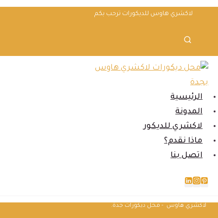
لتجاوز
لاكشري هاوس للديكورات ترحب بكم
لى
لمحتوى
الرئيسية
المدونة
لاكشري للديكور
ماذا نقدم؟
اتصل بنا
لاكشري هاوس - محل ديكورات جدة.