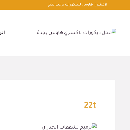
لتجاوز
لاكشري هاوس للديكورات ترحب بكم
لى
لمحتوى
الر
22t