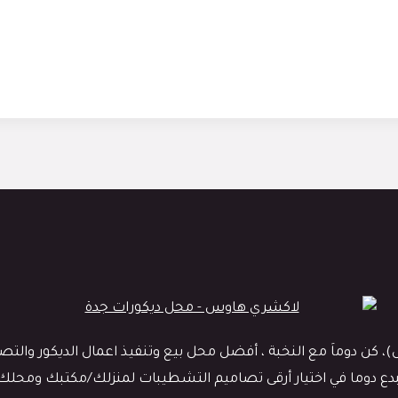
 دوماَ مع النخبة ، أفضل محل بيع وتنفيذ اعمال الديكور والتصميم
نبدع دوما في اختيار أرقى تصاميم التشطيبات لمنزلك/مكتبك ومحلك