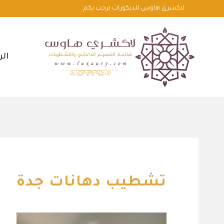
لتجاوز
لاكشري هاوس للديكورات ترحب بكم
لى
لمحتوى
الر
تشطيب دهانات جدة