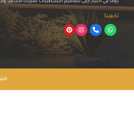
دوما في اختيار أرقى تصاميم التشطيبات لمنزلك/مكتبك وم
تابعنا
الرئ