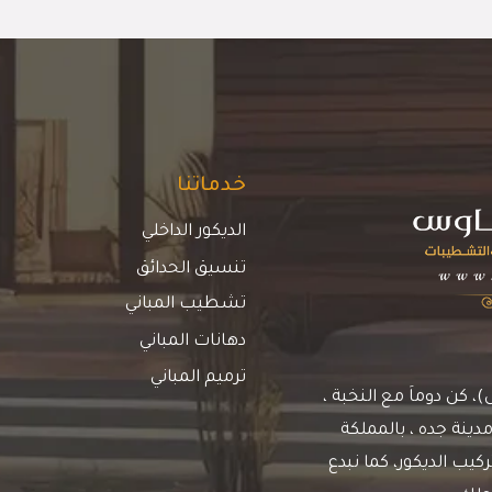
خدماتنا
الديكور الداخلي
تنسيق الحدائق
تشطيب المباني
دهانات المباني
ترميم المباني
كن دوماَ مع النخبة ،
دينة جده ، بالمملكة
يب الديكور، كما نبدع