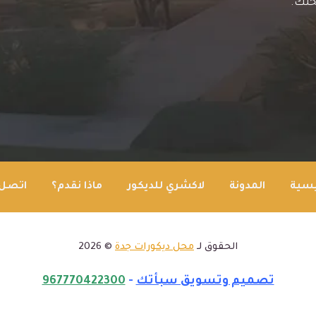
حلك.
يسية
المدونة
لاكشري للديكور
ماذا نقدم؟
اتصل 
الحقوق لـ
محل ديكورات جدة
© 2026
تصميم وتسويق سبأتك
-
967770422300